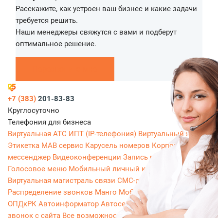
Расскажите, как устроен ваш бизнес и какие задачи
требуется решить.
Наши менеджеры свяжутся с вами и подберут
оптимальное решение.
Перезвоните мне
+7 (383)
201-83-83
Круглосуточно
Телефония для бизнеса
Виртуальная АТС
ИПТ (IP-телефония)
Виртуальный номер
Этикетка
МАВ сервис
Карусель номеров
Корпоративный
мессенджер
Видеоконференции
Запись разговоров
Голосовое меню
Мобильный личный кабинет
Виртуальная магистраль связи
СМС-рассылки
Распределение звонков
Манго Мобайл
Интеграция с
ОПДкРК
Автоинформатор
Автосекретарь
Обратный
звонок с сайта
Все возможности ВАТС