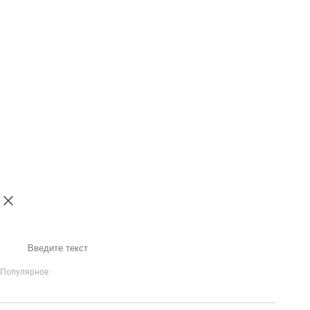
Поиск
Популярное
IP-Телефония
Голосовое приветствие и меню
Распределение