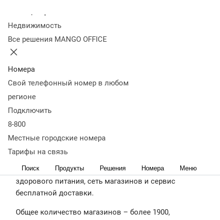
бесплатной доставки.
Колл-центр
Общее количество магазинов – более 1900,
Недвижимость
дарксторов — более 160. В штате — более 30 000
Все решения MANGO OFFICE
сотрудников. География присутствия – 160 городов
России. Оборот по итогам 2023 года — 297,5 млрд.
Номера
рублей. База уникальных покупателей — 7,6 млн.
Свой телефонный номер в любом
человек. Количество СТМ-продуктов — более 4000.
регионе
Подключить
https://vkusvill.ru/
8-800
О
Проблематика
История
Результаты
Местные городские номера
проекте
внедрения
внедрения
О компании
Тарифы на связь
Поиск
Продукты
Решения
Номера
Меню
ВкусВилл – бренд полезных продуктов для
здорового питания, сеть магазинов и сервис
бесплатной доставки.
Общее количество магазинов – более 1900,