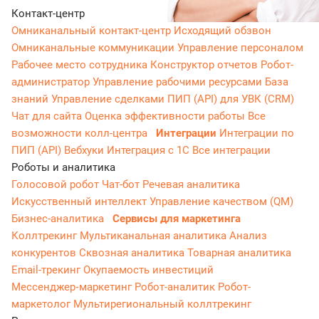
Контакт-центр
Омниканальный контакт-центр
Исходящий обзвон
Омниканальные коммуникации
Управление персоналом
Рабочее место сотрудника
Конструктор отчетов
Робот-
администратор
Управление рабочими ресурсами
База
знаний
Управление сделками
ПИП (API) для УВК (CRM)
Чат для сайта
Оценка эффективности работы
Все
возможности колл-центра
Интеграции
Интеграции по
ПИП (API)
Вебхуки
Интеграция с 1С
Все интеграции
Роботы и аналитика
Голосовой робот
Чат-бот
Речевая аналитика
Искусственный интеллект
Управление качеством (QM)
Бизнес-аналитика
Сервисы для маркетинга
Коллтрекинг
Мультиканальная аналитика
Анализ
конкурентов
Сквозная аналитика
Товарная аналитика
Email-трекинг
Окупаемость инвестиций
Мессенджер‑маркетинг
Робот-аналитик
Робот-
маркетолог
Мультирегиональный коллтрекинг