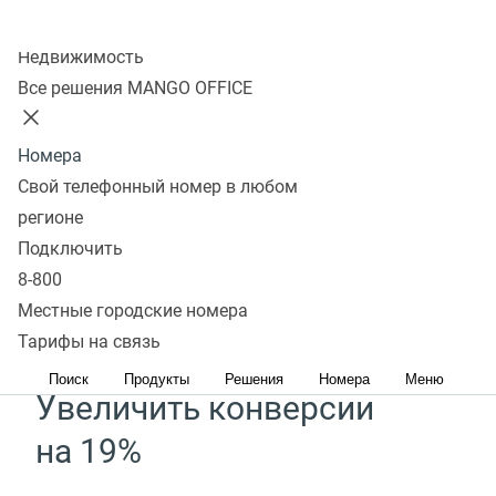
Колл-центр
Недвижимость
Сервис Речевой аналитики
Все решения MANGO OFFICE
поможет
Номера
Свой телефонный номер в любом
Увеличить средний чек
регионе
на 30%*
Подключить
8-800
Определяйте потребности клиентов с помощью
Местные городские номера
готовых отчетов и выявляйте точки роста
Тарифы на связь
Поиск
Продукты
Решения
Номера
Меню
Увеличить конверсии
на 19%