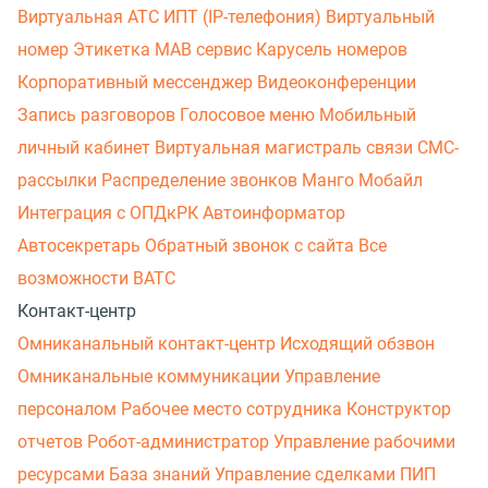
Виртуальная АТС
ИПТ (IP-телефония)
Виртуальный
номер
Этикетка
МАВ сервис
Карусель номеров
Корпоративный мессенджер
Видеоконференции
Запись разговоров
Голосовое меню
Мобильный
личный кабинет
Виртуальная магистраль связи
СМС-
рассылки
Распределение звонков
Манго Мобайл
Интеграция с ОПДкРК
Автоинформатор
Автосекретарь
Обратный звонок с сайта
Все
возможности ВАТС
Контакт-центр
Омниканальный контакт-центр
Исходящий обзвон
Омниканальные коммуникации
Управление
персоналом
Рабочее место сотрудника
Конструктор
отчетов
Робот-администратор
Управление рабочими
ресурсами
База знаний
Управление сделками
ПИП