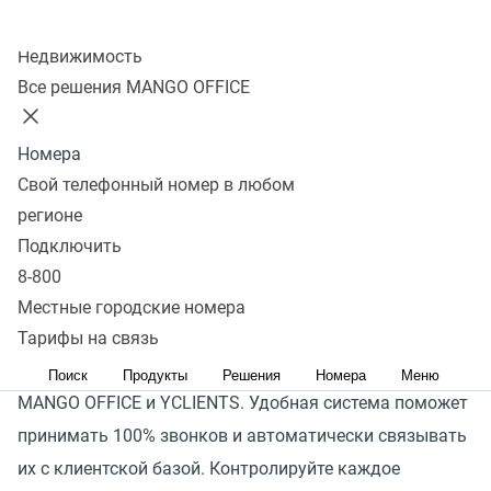
Колл-центр
Оставить заявку
Недвижимость
Все решения MANGO OFFICE
Бьюти-бизнес сталкивается с проблемами,
связанными с неэффективной работой
Номера
администраторов, которые пропускают входящие
Свой телефонный номер в любом
звонки, редко предлагают дополнительные услуги
регионе
и не успевают оперативно перенести запись
Подключить
посетителя.
8-800
В итоге бизнес теряет и клиентов, и прибыль.
Местные городские номера
Подключайте готовую интеграцию — специально
Тарифы на связь
разработанное решение для объединения телефонии
Поиск
Продукты
Решения
Номера
Меню
MANGO OFFICE и YCLIENTS. Удобная система поможет
принимать 100% звонков и автоматически связывать
их с клиентской базой. Контролируйте каждое