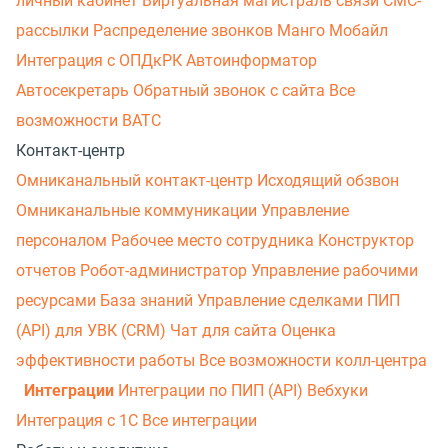
личный кабинет
Виртуальная магистраль связи
СМС-
рассылки
Распределение звонков
Манго Мобайл
Интеграция с ОПДкРК
Автоинформатор
Автосекретарь
Обратный звонок с сайта
Все
возможности ВАТС
Контакт-центр
Омниканальный контакт-центр
Исходящий обзвон
Омниканальные коммуникации
Управление
персоналом
Рабочее место сотрудника
Конструктор
отчетов
Робот-администратор
Управление рабочими
ресурсами
База знаний
Управление сделками
ПИП
(API) для УВК (CRM)
Чат для сайта
Оценка
эффективности работы
Все возможности колл-центра
Интеграции
Интеграции по ПИП (API)
Вебхуки
Интеграция с 1С
Все интеграции