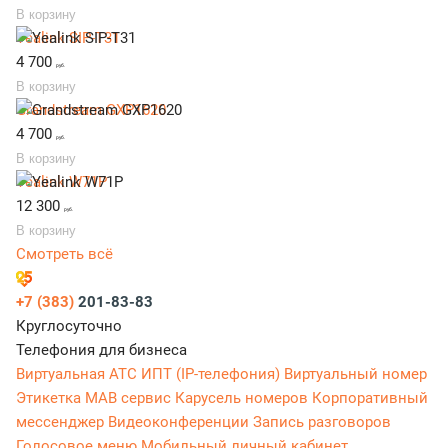
В корзину
Yealink SIP-T31
4 700
руб.
В корзину
Grandstream GXP1620
4 700
руб.
В корзину
Yealink W71P
12 300
руб.
В корзину
Смотреть всё
+7 (383)
201-83-83
Круглосуточно
Телефония для бизнеса
Виртуальная АТС
ИПТ (IP-телефония)
Виртуальный номер
Этикетка
МАВ сервис
Карусель номеров
Корпоративный
мессенджер
Видеоконференции
Запись разговоров
Голосовое меню
Мобильный личный кабинет