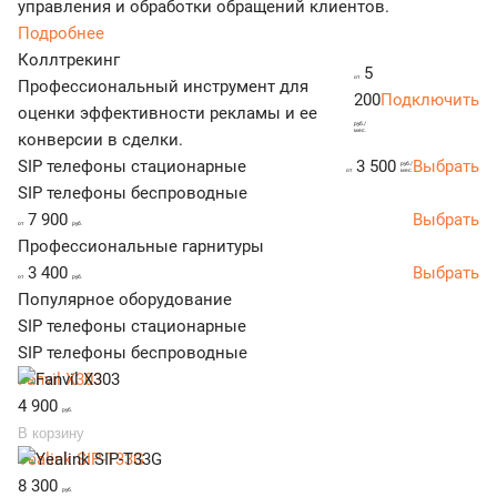
управления и обработки обращений клиентов.
Подробнее
Коллтрекинг
5
от
Профессиональный инструмент для
200
Подключить
оценки эффективности рекламы и ее
руб./
мес.
конверсии в сделки.
SIP телефоны стационарные
3 500
Выбрать
руб./
от
мес.
SIP телефоны беспроводные
7 900
Выбрать
от
руб.
Профессиональные гарнитуры
3 400
Выбрать
от
руб.
Популярное оборудование
SIP телефоны стационарные
SIP телефоны беспроводные
Fanvil X303
4 900
руб.
В корзину
Yealink SIP-T33G
8 300
руб.