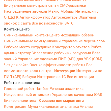
Виртуальная магистраль связи
СМС-рассылки
Распределение звонков
Манго Мобайл
Интеграция с
ОПДкРК
Автоинформатор
Автосекретарь
Обратный
звонок с сайта
Все возможности ВАТС
Контакт-центр
Омниканальный контакт-центр
Исходящий обзвон
Омниканальные коммуникации
Управление персоналом
Рабочее место сотрудника
Конструктор отчетов
Робот-
администратор
Управление рабочими ресурсами
База
знаний
Управление сделками
ПИП (API) для УВК (CRM)
Чат для сайта
Оценка эффективности работы
Все
возможности колл-центра
Интеграции
Интеграции по
ПИП (API)
Вебхуки
Интеграция с 1С
Все интеграции
Роботы и аналитика
Голосовой робот
Чат-бот
Речевая аналитика
Искусственный интеллект
Управление качеством (QM)
Бизнес-аналитика
Сервисы для маркетинга
Коллтрекинг
Мультиканальная аналитика
Анализ