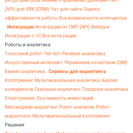
ресурсами
База знаний
Управление сделками
ПИП
(API) для УВК (CRM)
Чат для сайта
Оценка
эффективности работы
Все возможности колл-центра
Интеграции
Интеграции по ПИП (API)
Вебхуки
Интеграция с 1С
Все интеграции
Роботы и аналитика
Голосовой робот
Чат-бот
Речевая аналитика
Искусственный интеллект
Управление качеством (QM)
Бизнес-аналитика
Сервисы для маркетинга
Коллтрекинг
Мультиканальная аналитика
Анализ
конкурентов
Сквозная аналитика
Товарная аналитика
Email-трекинг
Окупаемость инвестиций
Мессенджер‑маркетинг
Робот-аналитик
Робот-
маркетолог
Мультирегиональный коллтрекинг
Решения