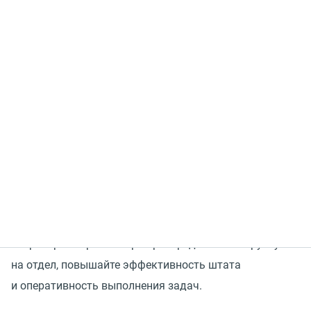
Ошибки при составлении расписания могут привести
к финансовым потерям. В часы пиковой нагрузки
бизнес упускает покупателей из-за нехватки
операторов, а в период спада клиентской активности
продолжает платить незадействованным
сотрудникам.
Подключайте
MANGO WorkForce Management
(
WFM)
—
сервис в составе Контакт-центра MANGO OFFICE для
автоматизированного планирования графика работы
операторов — равномерно распределяйте нагрузку
на отдел, повышайте эффективность штата
и оперативность выполнения задач.