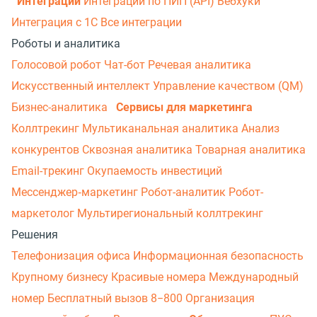
Интеграции
Интеграции по ПИП (API)
Вебхуки
Интеграция с 1С
Все интеграции
Роботы и аналитика
Голосовой робот
Чат-бот
Речевая аналитика
Искусственный интеллект
Управление качеством (QM)
Бизнес-аналитика
Сервисы для маркетинга
Коллтрекинг
Мультиканальная аналитика
Анализ
конкурентов
Сквозная аналитика
Товарная аналитика
Email-трекинг
Окупаемость инвестиций
Мессенджер‑маркетинг
Робот-аналитик
Робот-
маркетолог
Мультирегиональный коллтрекинг
Решения
Телефонизация офиса
Информационная безопасность
Крупному бизнесу
Красивые номера
Международный
номер
Бесплатный вызов 8−800
Организация