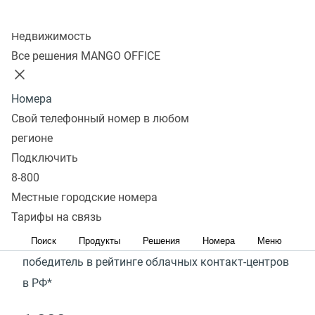
Колл-центр
Недвижимость
Подключить
Запросить демо
Все решения MANGO OFFICE
Омниканальный Контакт‑центр MANGO OFFICE
—
Номера
комплексное решение для работы клиентской
Свой телефонный номер в любом
поддержки, продаж и колл‑центров (звонки, чаты,
регионе
аналитика, внутреннее общение, автоматизация,
Подключить
контроль очереди и др.)
8-800
Местные городские номера
Тарифы на связь
ТОП-1
Поиск
Продукты
Решения
Номера
Меню
победитель в рейтинге облачных контакт-центров
в РФ*