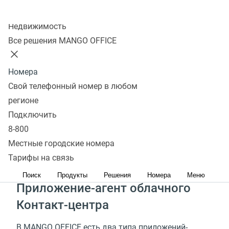
центра во многом зависит продуктивность работы
Колл-центр
операторов и качество обслуживания клиентов.
Недвижимость
Стоимость
Узнать подробнее
Все решения MANGO OFFICE
Номера
Из чего состоит рабочее
Свой телефонный номер в любом
место оператора колл-
регионе
Подключить
центра
8-800
Местные городские номера
На рабочем компьютере оператора работают
Тарифы на связь
несколько приложений.
Поиск
Продукты
Решения
Номера
Меню
Приложение-агент облачного
Контакт-центра
В MANGO OFFICE есть два типа приложений-