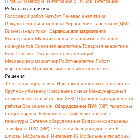
ПИП (API)
Вебхуки
Интеграция с 1С
Все интеграции
Роботы и аналитика
Голосовой робот
Чат-бот
Речевая аналитика
Искусственный интеллект
Управление качеством (QM)
Бизнес-аналитика
Сервисы для маркетинга
Коллтрекинг
Мультиканальная аналитика
Анализ
конкурентов
Сквозная аналитика
Товарная аналитика
Email-трекинг
Окупаемость инвестиций
Мессенджер‑маркетинг
Робот-аналитик
Робот-
маркетолог
Мультирегиональный коллтрекинг
Решения
Телефонизация офиса
Информационная безопасность
Крупному бизнесу
Красивые номера
Международный
номер
Бесплатный вызов 8−800
Организация удаленной
работы
Все решения
Оборудование
ПУС (SIP) телефоны
стационарные
Веб-камеры
Профессиональные
гарнитуры
Сетевое оборудование
Видео- и конференц-
телефоны
ПУС (SIP) телефоны беспроводные
VoIP
шлюзы
Мобильный Интернет 4G
Мобильные телефоны