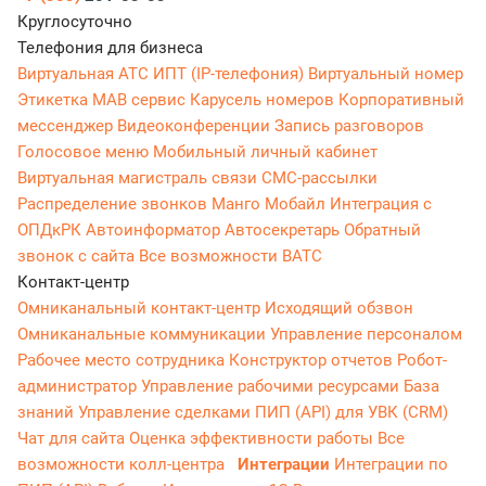
Круглосуточно
Телефония для бизнеса
Виртуальная АТС
ИПТ (IP-телефония)
Виртуальный номер
Этикетка
МАВ сервис
Карусель номеров
Корпоративный
мессенджер
Видеоконференции
Запись разговоров
Голосовое меню
Мобильный личный кабинет
Виртуальная магистраль связи
СМС-рассылки
Распределение звонков
Манго Мобайл
Интеграция с
ОПДкРК
Автоинформатор
Автосекретарь
Обратный
звонок с сайта
Все возможности ВАТС
Контакт-центр
Омниканальный контакт-центр
Исходящий обзвон
Омниканальные коммуникации
Управление персоналом
Рабочее место сотрудника
Конструктор отчетов
Робот-
администратор
Управление рабочими ресурсами
База
знаний
Управление сделками
ПИП (API) для УВК (CRM)
Чат для сайта
Оценка эффективности работы
Все
возможности колл-центра
Интеграции
Интеграции по