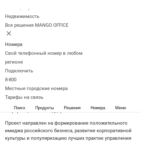
лидеры» при
Колл-центр
Недвижимость
информационной
Все решения MANGO OFFICE
поддержке Forbes Club
Номера
Свой телефонный номер в любом
02 июня
3 687
регионе
Денис Голованов победил в номинации «Прорыв года.
Подключить
Трансформация компании».
8-800
Местные городские номера
28 мая 2026 года в особняке Дом Смирнова состоялась
Тарифы на связь
церемония вручения премии «Бизнес-лидеры» при
Поиск
Продукты
Решения
Номера
Меню
информационной поддержке Forbes Club.
Проект направлен на формирование положительного
имиджа российского бизнеса, развитие корпоративной
культуры и популяризацию лучших практик управления